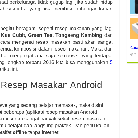
aat berkeluarga tidak gugup lagi jika sudah hidup
ah suatu hal yang bisa membuat hubungan kalian
begitu beragam. seperti resep makanan yang lagi
 Kue Cubit, Green Tea, Tongseng Kambing
dan
icara mengenai resep masakan pasti akan sangat
Cara
l semua komposisi dalam resep makanan. Maka dari
23
 hal mengingat apa saja komposisi yang terdapat
ng lengkap terbaru 2016 kita bisa menggunakan
5
rikut ini.
i Resep Masakan Android
cewe yang sedang belajar memasak, maka disini
 beberapa (aplikasi resep masakan Android
si ini sudah sangat banyak sekali resep masakan
mu pelajar dan langsung praktek. Dan perlu kalian
rsifat
offline
tanpa internet.