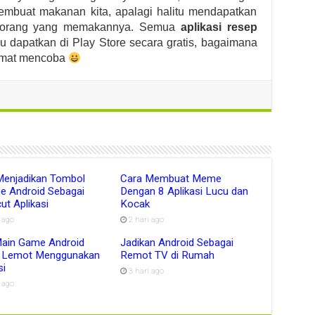
embuat makanan kita, apalagi halitu mendapatkan
ri orang yang memakannya. Semua
aplikasi resep
u dapatkan di Play Store secara gratis, bagaimana
lamat mencoba
Menjadikan Tombol
Cara Membuat Meme
e Android Sebagai
Dengan 8 Aplikasi Lucu dan
ut Aplikasi
Kocak
i ago
2 hari ago
Main Game Android
Jadikan Android Sebagai
 Lemot Menggunakan
Remot TV di Rumah
si
3 hari ago
i ago