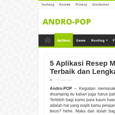
Tentang
Kontak
Privacy
Disclaimer
Aplikasi
Game
Rooting
F
5 Aplikasi Resep 
Terbaik dan Lengk
1 minggu ago
Andro-POP
– Kegiatan
memasa
disamping itu kalian juga harus p
Terlebih bagi kamu para kaum haw
adalah hal yang wajib kamu pelaja
terus? hehe. Maka dari itulah ba