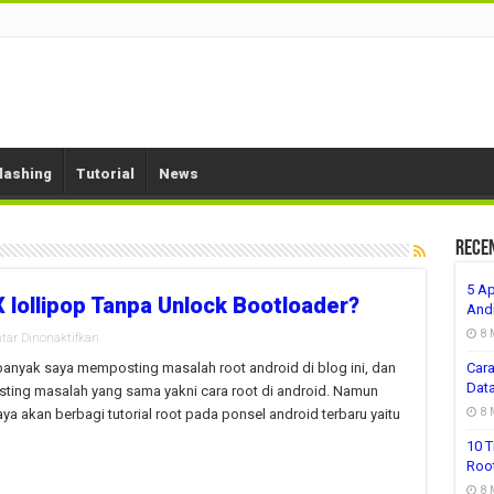
lashing
Tutorial
News
Rece
5 Ap
 lollipop Tanpa Unlock Bootloader?
And
8 
pada
tar Dinonaktifkan
Baru!
Root
 banyak saya memposting masalah root android di blog ini, dan
Cara
Evercross
Dat
ting masalah yang sama yakni cara root di android. Namun
One
X
8 
ya akan berbagi tutorial root pada ponsel android terbaru yaitu
lollipop
Tanpa
10 T
Unlock
Roo
Bootloader?
8 