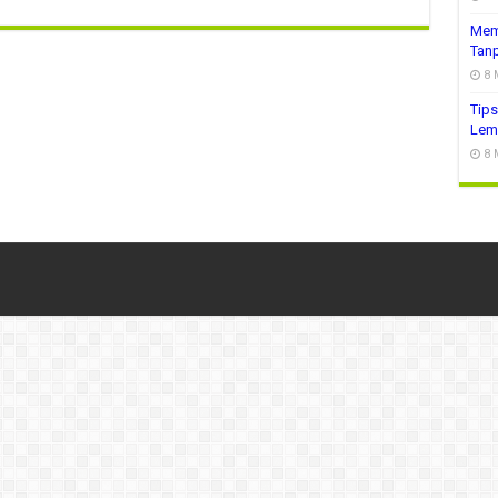
Mem
Tanp
8 
Tips
Lem
8 