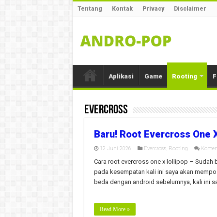
Tentang
Kontak
Privacy
Disclaimer
Aplikasi
Game
Rooting
F
Evercross
Baru! Root Evercross One X
12 Juni 2026
Evercross
,
Rooting
Komen
Cara root evercross one x lollipop – Sudah
pada kesempatan kali ini saya akan mempos
beda dengan android sebelumnya, kali ini sa
…
Read More »