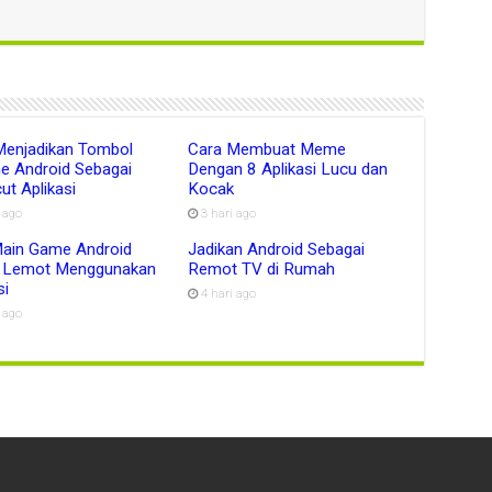
Menjadikan Tombol
Cara Membuat Meme
e Android Sebagai
Dengan 8 Aplikasi Lucu dan
ut Aplikasi
Kocak
i ago
3 hari ago
Main Game Android
Jadikan Android Sebagai
 Lemot Menggunakan
Remot TV di Rumah
si
4 hari ago
i ago