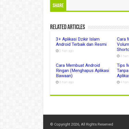
Share
Related Articles
3+ Aplikasi Dzikir Islam
Cara 
Android Terbaik dan Resmi
Volum
Shortc
2 hari ago
3 har
Cara Membuat Android
Tips 
Ringan (Menghapus Aplikasi
Tanpa
Bawaan)
Aplika
3 hari ago
4 har
© Copyright 2026, All Rights Reserved