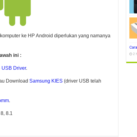
 komputer ke HP Android diperlukan yang namanya
Cara
2 
wah ini :
 USB Driver
.
au Download
Samsung KIES
(driver USB telah
omm
.
8, 8.1