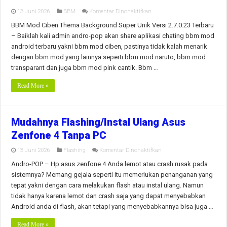
pada
13 Juni 2026
BBM
Komentar Dinonaktifkan
BBM
Mod
BBM Mod Ciben Thema Background Super Unik Versi 2.7.0.23 Terbaru
Ciben
– Baiklah kali admin andro-pop akan share aplikasi chating bbm mod
Thema
Background
android terbaru yakni bbm mod ciben, pastinya tidak kalah menarik
Super
dengan bbm mod yang lainnya seperti bbm mod naruto, bbm mod
Unik
Versi
transparant dan juga bbm mod pink cantik. Bbm …
2.7.0.23
Terbaru
Read More »
Mudahnya Flashing/Instal Ulang Asus
Zenfone 4 Tanpa PC
pada
13 Juni 2026
Flashing
Komentar Dinonaktifkan
Mudahnya
Flashing/Instal
Andro-POP – Hp asus zenfone 4 Anda lemot atau crash rusak pada
Ulang
sistemnya? Memang gejala seperti itu memerlukan penanganan yang
Asus
Zenfone
tepat yakni dengan cara melakukan flash atau instal ulang. Namun
4
tidak hanya karena lemot dan crash saja yang dapat menyebabkan
Tanpa
PC
Android anda di flash, akan tetapi yang menyebabkannya bisa juga …
Read More »