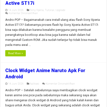
Active ST17i
14 Juni 2026
Sony Xperia
,
Tutorial
,
Upgrade
pada
Komentar Dinonaktifkan
Cara
Flashing/Install
Andro-POP – Bagaimanakah cara install ulang atau flash Sony Xperia
Ulang
Active ST17i? Sebenarnya proses flash hp Sony Xperia Active ST17i
Sony
Xperia
bisa saja dilakukan karena kesalahn pengguna yang membuat
Active
perangkatnya bootloop atau bisa juga karena salah dalam hal
ST17i
menginstall Custom ROM. Jika sudah terlanjur hp tidak bisa masuk
pada menu awal …
Read More »
Clock Widget Anime Naruto Apk For
Android
pada
14 Juni 2026
Aplikasi
Komentar Dinonaktifkan
Clock
Widget
Andro-POP – Setelah sebelumnya saya membagikan clock wodget
Anime
keren anime one pice pada sebelumnya maka sekarang saya akan
Naruto
Apk
share mengenai clock widget di Android yang tidak kalah keren dan
For
bagus untuk Anda. Clock widget yang sekarang adalah clock widget
Android