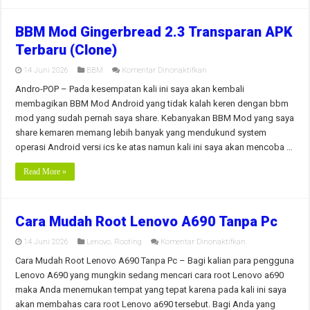
BBM Mod Gingerbread 2.3 Transparan APK
Terbaru (Clone)
pada
14 Juni 2026
BBM
Komentar Dinonaktifkan
BBM
Mod
Andro-POP – Pada kesempatan kali ini saya akan kembali
Gingerbread
membagikan BBM Mod Android yang tidak kalah keren dengan bbm
2.3
Transparan
mod yang sudah pernah saya share. Kebanyakan BBM Mod yang saya
APK
share kemaren memang lebih banyak yang mendukund system
Terbaru
(Clone)
operasi Android versi ics ke atas namun kali ini saya akan mencoba …
Read More »
Cara Mudah Root Lenovo A690 Tanpa Pc
pada
14 Juni 2026
Lenovo
,
Rooting
Komentar Dinonaktifkan
Cara
Mudah
Cara Mudah Root Lenovo A690 Tanpa Pc – Bagi kalian para pengguna
Root
Lenovo A690 yang mungkin sedang mencari cara root Lenovo a690
Lenovo
A690
maka Anda menemukan tempat yang tepat karena pada kali ini saya
Tanpa
akan membahas cara root Lenovo a690 tersebut. Bagi Anda yang
Pc