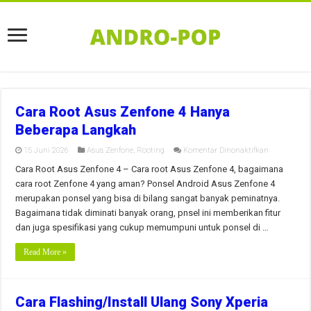
Cara Root Asus Zenfone 4 Hanya
Beberapa Langkah
pada
15 Juni 2026
Asus Zenfone
,
Rooting
Komentar Dinonaktifkan
Cara
Root
Cara Root Asus Zenfone 4 – Cara root Asus Zenfone 4, bagaimana
Asus
cara root Zenfone 4 yang aman? Ponsel Android Asus Zenfone 4
Zenfone
4
merupakan ponsel yang bisa di bilang sangat banyak peminatnya.
Hanya
Bagaimana tidak diminati banyak orang, pnsel ini memberikan fitur
Beberapa
Langkah
dan juga spesifikasi yang cukup memumpuni untuk ponsel di …
Read More »
Cara Flashing/Install Ulang Sony Xperia