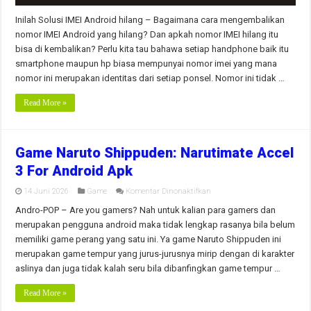
Inilah Solusi IMEI Android hilang – Bagaimana cara mengembalikan
nomor IMEI Android yang hilang? Dan apkah nomor IMEI hilang itu
bisa di kembalikan? Perlu kita tau bahawa setiap handphone baik itu
smartphone maupun hp biasa mempunyai nomor imei yang mana
nomor ini merupakan identitas dari setiap ponsel. Nomor ini tidak …
Read More »
Game Naruto Shippuden: Narutimate Accel
3 For Android Apk
pada
14 Juni 2026
Game
Komentar Dinonaktifkan
Game
Naruto
Andro-POP – Are you gamers? Nah untuk kalian para gamers dan
Shippuden:
merupakan pengguna android maka tidak lengkap rasanya bila belum
Narutimate
Accel
memiliki game perang yang satu ini. Ya game Naruto Shippuden ini
3
merupakan game tempur yang jurus-jurusnya mirip dengan di karakter
For
Android
aslinya dan juga tidak kalah seru bila dibanfingkan game tempur …
Apk
Read More »