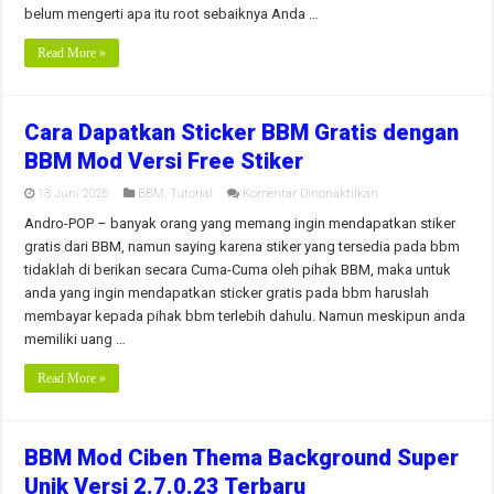
belum mengerti apa itu root sebaiknya Anda …
Read More »
Cara Dapatkan Sticker BBM Gratis dengan
BBM Mod Versi Free Stiker
pada
13 Juni 2026
BBM
,
Tutorial
Komentar Dinonaktifkan
Cara
Dapatkan
Andro-POP – banyak orang yang memang ingin mendapatkan stiker
Sticker
gratis dari BBM, namun saying karena stiker yang tersedia pada bbm
BBM
Gratis
tidaklah di berikan secara Cuma-Cuma oleh pihak BBM, maka untuk
dengan
anda yang ingin mendapatkan sticker gratis pada bbm haruslah
BBM
Mod
membayar kepada pihak bbm terlebih dahulu. Namun meskipun anda
Versi
Free
memiliki uang …
Stiker
Read More »
BBM Mod Ciben Thema Background Super
Unik Versi 2.7.0.23 Terbaru