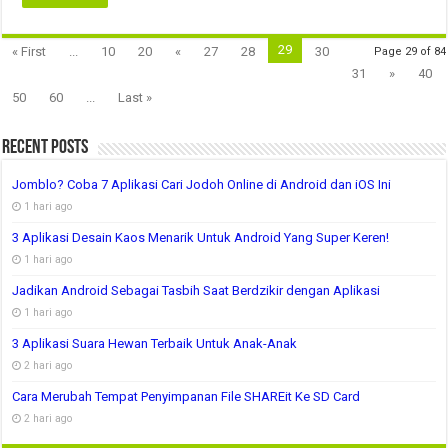
29
« First
...
10
20
«
27
28
30
Page 29 of 84
31
»
40
50
60
...
Last »
Recent Posts
Jomblo? Coba 7 Aplikasi Cari Jodoh Online di Android dan iOS Ini
1 hari ago
3 Aplikasi Desain Kaos Menarik Untuk Android Yang Super Keren!
1 hari ago
Jadikan Android Sebagai Tasbih Saat Berdzikir dengan Aplikasi
1 hari ago
3 Aplikasi Suara Hewan Terbaik Untuk Anak-Anak
2 hari ago
Cara Merubah Tempat Penyimpanan File SHAREit Ke SD Card
2 hari ago