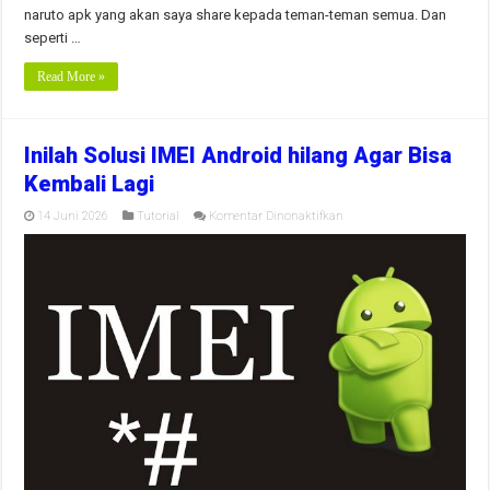
naruto apk yang akan saya share kepada teman-teman semua. Dan
seperti …
Read More »
Inilah Solusi IMEI Android hilang Agar Bisa
Kembali Lagi
pada
14 Juni 2026
Tutorial
Komentar Dinonaktifkan
Inilah
Solusi
IMEI
Android
hilang
Agar
Bisa
Kembali
Lagi