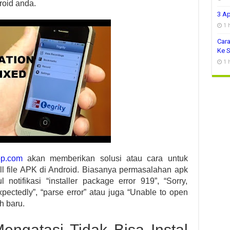
roid anda.
3 Ap
1 
Cara
Ke 
1 
op.com
akan memberikan solusi atau cara untuk
ll file APK di Android. Biasanya permasalahan apk
l notifikasi “installer package error 919”, “Sorry,
pectedly”, “parse error” atau juga “Unable to open
h baru.
engatasi Tidak Bisa Instal