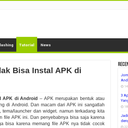
lashing
Tutorial
News
Rece
ak Bisa Instal APK di
Jomb
Andr
14
3 Ap
al APK di Android
– APK merupakan bentuk atau
Yang
ang di Android. Dan macam dari APK ini sangatlah
18
, tema/launcher dan widget. namun terkadang kita
Jadi
n file APK ini. Dan penyebabnya bisa saja karena
deng
uga bisa karena memang file APK nya tidak cocok
22