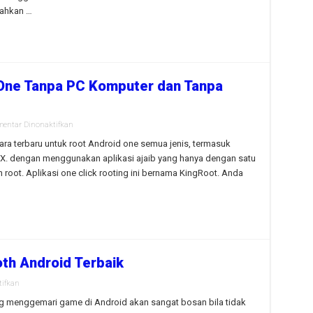
Bahkan …
One Tanpa PC Komputer dan Tanpa
pada
entar Dinonaktifkan
Cara
Root
ra terbaru untuk root Android one semua jenis, termasuk
Semua
e X. dengan menggunakan aplikasi ajaib yang hanya dengan satu
Android
One
root. Aplikasi one click rooting ini bernama KingRoot. Anda
Tanpa
PC
Komputer
dan
Tanpa
Ribet
oth Android Terbaik
pada
ifkan
5
Game
g menggemari game di Android akan sangat bosan bila tidak
Multiplayer