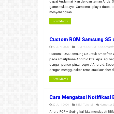
dapat Anda mainkan dengan teman Anda. Sa
game multiplayer. Game multiplayer dapat di
menyenangkan, …
Read More »
Custom ROM Samsung S5 u
22 Juni 2026
ROM / CUSTOM ROM
,
Smartf
Custom ROM Samsung S5 untuk Smartfren An
pada smartphone Android kita. Apa lagi bag
dengan ponsel pintar seperti Android. Sebe
dengan menggunakan tema atau launcher di
Read More »
Cara Mengatasi Notifikasi
22 Juni 2026
BBM
,
Tutorial
Komentar D
Andro-POP – Sering kali kita mendapati BBM 