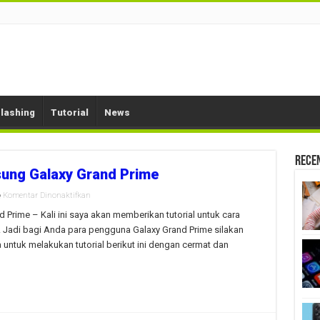
lashing
Tutorial
News
Rece
ung Galaxy Grand Prime
pada
Komentar Dinonaktifkan
Root
dan
Prime – Kali ini saya akan memberikan tutorial untuk cara
Install
. Jadi bagi Anda para pengguna Galaxy Grand Prime silakan
CWM
Samsung
 untuk melakukan tutorial berikut ini dengan cermat dan
Galaxy
Grand
Prime