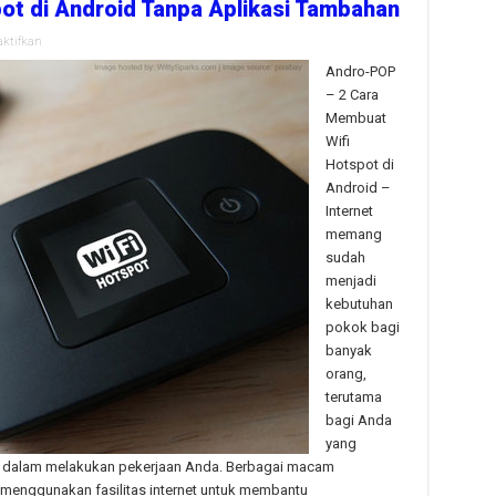
ot di Android Tanpa Aplikasi Tambahan
pada
ktifkan
2
Cara
Andro-POP
Membuat
– 2 Cara
Wifi
Hotspot
Membuat
di
Wifi
Android
Tanpa
Hotspot di
Aplikasi
Tambahan
Android –
Internet
memang
sudah
menjadi
kebutuhan
pokok bagi
banyak
orang,
terutama
bagi Anda
yang
 dalam melakukan pekerjaan Anda. Berbagai macam
menggunakan fasilitas internet untuk membantu