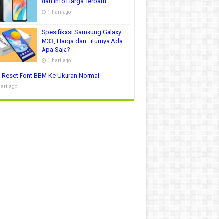
dan Info Harga Terbaru
1 hari ago
Spesifikasi Samsung Galaxy
M33, Harga dan Fiturnya Ada
Apa Saja?
1 hari ago
 Reset Font BBM Ke Ukuran Normal
hari ago