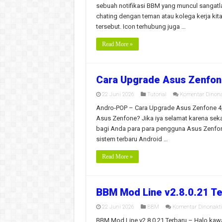
sebuah notifikasi BBM yang muncul sangatla
chating dengan teman atau kolega kerja kita
tersebut. Icon terhubung juga …
Read More »
Cara Upgrade Asus Zenfone 
22 Juni 2026
Tutorial
Komentar Dinona
Andro-POP – Cara Upgrade Asus Zenfone 4,
Asus Zenfone? Jika iya selamat karena seka
bagi Anda para para pengguna Asus Zenfone
sistem terbaru Android …
Read More »
BBM Mod Line v2.8.0.21 Te
22 Juni 2026
BBM
Komentar Dinonakt
BBM Mod Line v2.8.0.21 Terbaru – Halo kawa