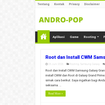
Tentang
Kontak
Privacy
Disclaimer
Aplikasi
Game
Rooting
F
Root dan Install CWM Sams
23 Juni 2026
Rooting
,
Samsung Galaxy
Root dan Install CWM Samsung Galaxy Grand 
install CWM dan Root di Galaxy Grand Prime
simak cara berikut. Saya ingatkan bagi Anda
seksama. …
Read More »