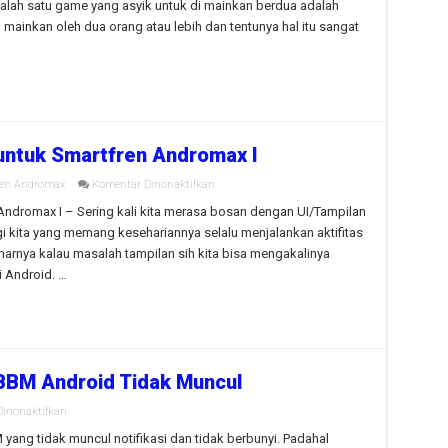
lah satu game yang asyik untuk di mainkan berdua adalah
Bluetooth
Android
 mainkan oleh dua orang atau lebih dan tentunya hal itu sangat
Terbaik
ntuk Smartfren Andromax I
pada
ren Andromax
Komentar Dinonaktifkan
Custom
ROM
dromax I – Sering kali kita merasa bosan dengan UI/Tampilan
Samsung
i kita yang memang kesehariannya selalu menjalankan aktifitas
S5
untuk
narnya kalau masalah tampilan sih kita bisa mengakalinya
Smartfren
 Android. …
Andromax
I
 BBM Android Tidak Muncul
pada
inonaktifkan
Cara
Mengatasi
yang tidak muncul notifikasi dan tidak berbunyi. Padahal