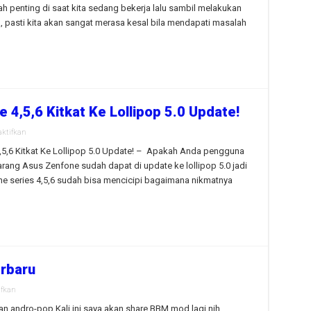
Notifikasi
h penting di saat kita sedang bekerja lalu sambil melakukan
BBM
Android
, pasti kita akan sangat merasa kesal bila mendapati masalah
Tidak
Muncul
4,5,6 Kitkat Ke Lollipop 5.0 Update!
pada
ktifkan
Cara
Upgrade
5,6 Kitkat Ke Lollipop 5.0 Update! – Apakah Anda pengguna
Asus
rang Asus Zenfone sudah dapat di update ke lollipop 5.0 jadi
Zenfone
4,5,6
 series 4,5,6 sudah bisa mencicipi bagaimana nikmatnya
Kitkat
Ke
Lollipop
5.0
Update!
rbaru
pada
ifkan
BBM
Mod
n andro-pop Kali ini saya akan share BBM mod lagi nih..