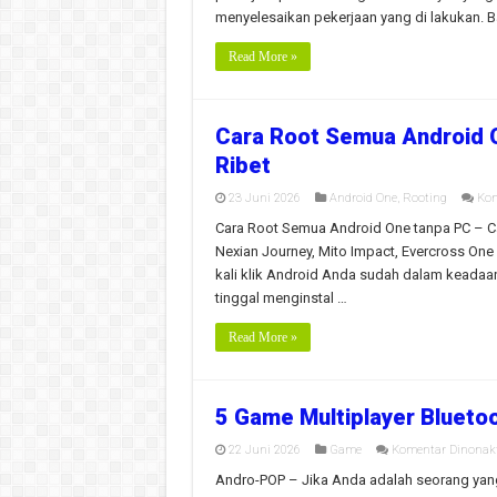
menyelesaikan pekerjaan yang di lakukan. 
Read More »
Cara Root Semua Android 
Ribet
23 Juni 2026
Android One
,
Rooting
Kom
Cara Root Semua Android One tanpa PC – Ca
Nexian Journey, Mito Impact, Evercross On
kali klik Android Anda sudah dalam keadaan 
tinggal menginstal …
Read More »
5 Game Multiplayer Blueto
22 Juni 2026
Game
Komentar Dinonakt
Andro-POP – Jika Anda adalah seorang yan