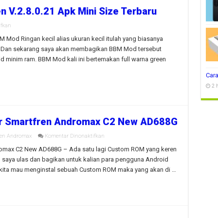
V.2.8.0.21 Apk Mini Size Terbaru
pada
ifkan
BBM
+
Mod Ringan kecil alias ukuran kecil itulah yang biasanya
BBM2
d. Dan sekarang saya akan membagikan BBM Mod tersebut
Mod
Evo
d minim ram. BBM Mod kali ini bertemakan full warna green
Green
V.2.8.0.21
Cara
Apk
Mini
2 
Size
Terbaru
r Smartfren Andromax C2 New AD688G
pada
ren Andromax
Komentar Dinonaktifkan
Custom
ROM
omax C2 New AD688G – Ada satu lagi Custom ROM yang keren
Zenfone
aya ulas dan bagikan untuk kalian para pengguna Android
5
For
kita mau menginstal sebuah Custom ROM maka yang akan di …
Smartfren
Andromax
C2
New
AD688G