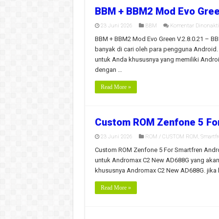
BBM + BBM2 Mod Evo Green 
23 Juni 2026
BBM
Komentar Dinonakt
BBM + BBM2 Mod Evo Green V.2.8.0.21 – BBM 
banyak di cari oleh para pengguna Androi
untuk Anda khususnya yang memiliki Androi
dengan …
Read More »
Custom ROM Zenfone 5 Fo
23 Juni 2026
ROM / CUSTOM ROM
,
Smartf
Custom ROM Zenfone 5 For Smartfren Andr
untuk Andromax C2 New AD688G yang akan s
khususnya Andromax C2 New AD688G. jika 
Read More »