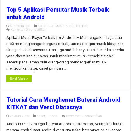
Top 5 Aplikasi Pemutar Musik Terbaik
untuk Android
3 minggu ago
Aplikasi
,
JellyBean
,
Kitkat
,
Lollipop
pada
Komentar Dinonaktifkan
Top
5
Aplikasi Music Player Terbaik for Android – Mendengarkan lagu atau
Aplikasi
mp3 memang sangat berguna sekali, karena dengan musik hidup kita
Pemutar
Musik
akan jadi lebih berwarna. Dan juga sudah banyak sekali media–media
Terbaik
yang dapat kita gunakan untuk menikmati musik tersebut, tidak
untuk
Android
seperti pada jaman dulu orang-orang mendengarkan musik
menggunkan tape, kaset piringan …
Read More »
Tutorial Cara Menghemat Baterai Android
KITKAT dan Versi Diatasnya
pada
26 Juni 2026
Kitkat
,
Tutorial
Komentar Dinonaktifkan
Tutorial
Cara
Andro-POP – Cara agar baterai Android tidak boros, Sering kali kita di
Menghemat
merasa jengkel saat Android yang kita pakai baterainya selalu cepat
Baterai