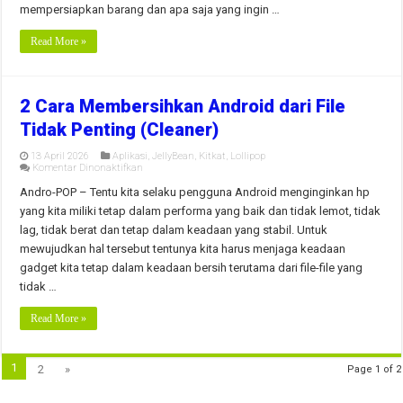
Anda
mempersiapkan barang dan apa saja yang ingin …
Read More »
2 Cara Membersihkan Android dari File
Tidak Penting (Cleaner)
13 April 2026
Aplikasi
,
JellyBean
,
Kitkat
,
Lollipop
pada
Komentar Dinonaktifkan
2
Cara
Andro-POP – Tentu kita selaku pengguna Android menginginkan hp
Membersihkan
yang kita miliki tetap dalam performa yang baik dan tidak lemot, tidak
Android
dari
lag, tidak berat dan tetap dalam keadaan yang stabil. Untuk
File
mewujudkan hal tersebut tentunya kita harus menjaga keadaan
Tidak
Penting
gadget kita tetap dalam keadaan bersih terutama dari file-file yang
(Cleaner)
tidak …
Read More »
1
2
»
Page 1 of 2