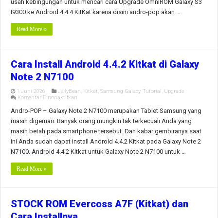
usah kebingungan untuk mencari cara Upgrade OmniROM Galaxy S3
ke
Android
I9300 ke Android 4.4.4 KitKat karena disini andro-pop akan …
4.4.4
KitKat
Read More »
Cara Install Android 4.4.2 Kitkat di Galaxy
Note 2 N7100
1 Juni 2026
JellyBean
,
Kitkat
,
Samsung Galaxy
,
Tutorial
,
Upgrade
pada
Komentar Dinonaktifkan
Cara
Install
Andro-POP – Galaxy Note 2 N7100 merupakan Tablet Samsung yang
Android
masih digemari. Banyak orang mungkin tak terkecuali Anda yang
4.4.2
Kitkat
masih betah pada smartphone tersebut. Dan kabar gembiranya saat
di
ini Anda sudah dapat install Android 4.4.2 Kitkat pada Galaxy Note 2
Galaxy
Note
N7100. Android 4.4.2 Kitkat untuk Galaxy Note 2 N7100 untuk …
2
N7100
Read More »
STOCK ROM Evercoss A7F (Kitkat) dan
Cara Installnya