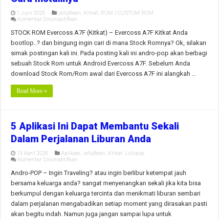
1 Juni 2026
JellyBean
,
Kitkat
,
ROM / CUSTOM ROM
pada
Komentar Dinonaktifkan
STOCK
ROM
STOCK ROM Evercoss A7F (Kitkat) – Evercoss A7F Kitkat Anda
Evercoss
bootlop..? dan bingung ingin cari di mana Stock Romnya? Ok, silakan
A7F
(Kitkat)
simak postingan kali ini. Pada posting kali ini andro-pop akan berbagi
dan
sebuah Stock Rom untuk Android Evercoss A7F. Sebelum Anda
Cara
Installnya
download Stock Rom/Rom awal dari Evercoss A7F ini alangkah …
Read More »
5 Aplikasi Ini Dapat Membantu Sekali
Dalam Perjalanan Liburan Anda
13 April 2026
Aplikasi
,
JellyBean
,
Kitkat
,
Lollipop
pada
Komentar Dinonaktifkan
5
Aplikasi
Andro-POP – Ingin Traveling? atau ingin berlibur ketempat jauh
Ini
bersama keluarga anda? sangat menyenangkan sekali jika kita bisa
Dapat
Membantu
berkumpul dengan keluarga tercinta dan menikmati liburan sembari
Sekali
dalam perjalanan mengabadikan setiap moment yang dirasakan pasti
Dalam
Perjalanan
akan begitu indah. Namun juga jangan sampai lupa untuk
Liburan