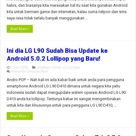
Android
habis, dan biasanya kita merasakan hal itu saat kita gunakan Android
KITKAT
kita untuk bermain game dan internetan, kalau cuma nelpon dan sms
dan
Versi
saya rasa tidak terlalu banyak menggunakan …
Diatasnya
Read More »
Ini dia LG L90 Sudah Bisa Update ke
Android 5.0.2 Lollipop yang Baru!
6 Juni 2026
JellyBean
,
Kitkat
,
LG
,
Lollipop
pada
Komentar Dinonaktifkan
Ini
dia
Andro-POP – Nah kali ini ada kabar baik untuk anda para pengguna
LG
smartphone Android LG L90 D410 dimana untuk negara kita yaitu
L90
Sudah
indonesia sudah dapat mengupdate sistem operasi Android LG L90
Bisa
D410 anda ke lollipop. Tentunya kabar ini sangat mengembirakan
Update
ke
untuk kita dan khususnya untuk para pengguna LG L90 D410, …
Android
5.0.2
Lollipop
Read More »
yang
Baru!