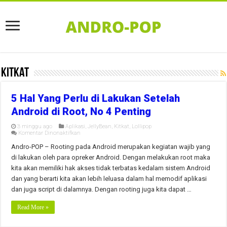
Kitkat
5 Hal Yang Perlu di Lakukan Setelah
Android di Root, No 4 Penting
3 minggu ago
Aplikasi
,
JellyBean
,
Kitkat
,
Lollipop
pada
Komentar Dinonaktifkan
5
Hal
Andro-POP – Rooting pada Android merupakan kegiatan wajib yang
Yang
di lakukan oleh para opreker Android. Dengan melakukan root maka
Perlu
di
kita akan memiliki hak akses tidak terbatas kedalam sistem Android
Lakukan
dan yang berarti kita akan lebih leluasa dalam hal memodif aplikasi
Setelah
Android
dan juga script di dalamnya. Dengan rooting juga kita dapat …
di
Root,
No
Read More »
4
Penting