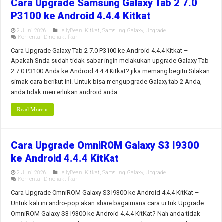
Cara Upgrade Samsung Galaxy Tab 2 7.0
P3100 ke Android 4.4.4 Kitkat
2 Juni 2026
JellyBean
,
Kitkat
,
Samsung Galaxy
,
Upgrade
pada
Komentar Dinonaktifkan
Cara
Upgrade
Cara Upgrade Galaxy Tab 2 7.0 P3100 ke Android 4.4.4 Kitkat –
Samsung
Apakah Snda sudah tidak sabar ingin melakukan upgrade Galaxy Tab
Galaxy
Tab
2 7.0 P3100 Anda ke Android 4.4.4 Kitkat? jika memang begitu Silakan
2
simak cara berikut ini. Untuk bisa mengupgrade Galaxy tab 2 Anda,
7.0
P3100
anda tidak memerlukan android anda …
ke
Android
4.4.4
Read More »
Kitkat
Cara Upgrade OmniROM Galaxy S3 I9300
ke Android 4.4.4 KitKat
2 Juni 2026
JellyBean
,
Kitkat
,
Samsung Galaxy
,
Upgrade
pada
Komentar Dinonaktifkan
Cara
Upgrade
Cara Upgrade OmniROM Galaxy S3 I9300 ke Android 4.4.4 KitKat –
OmniROM
Untuk kali ini andro-pop akan share bagaimana cara untuk Upgrade
Galaxy
S3
OmniROM Galaxy S3 I9300 ke Android 4.4.4 KitKat? Nah anda tidak
I9300