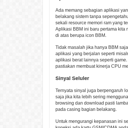
Ada memang sebagian aplikasi yang 
belakang sistem tanpa sepengetahu
sekali resource memori ram yang te
Aplikasi BBM ini baru pertama kit
di atas berupa icon BBM.
Tidak masalah jika hanya BBM saja 
aplikasi yang berjalan seperti mis
aplikasi berat lainnya seperti gam
pastiakan membuat kinerja CPU menj
Sinyal Seluler
Ternyata sinyal juga berpengaruh l
saja jika kita lebih sering mengguna
browsing dan download pasti lambat
pada casing bagian belakang.
Untuk mengurangi kepanasan ini s
koneksi ada kartu GSM/CDMA anda