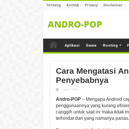
Tentang
Kontak
Privacy
Disclaimer
Aplikasi
Game
Rooting
F
Cara Mengatasi An
Penyebabnya
1 April 2026
Andro-POP
– Mengapa Android cep
penggunaannya yang kurang efisie
canggih untuk saat ini maka tidak 
terhindar dari yang namanya panas