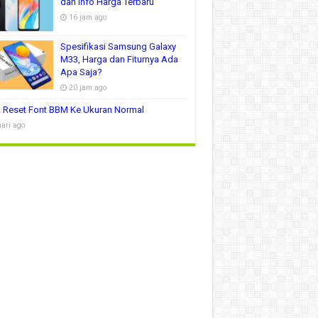
dan Info Harga Terbaru
16 jam ago
Spesifikasi Samsung Galaxy
M33, Harga dan Fiturnya Ada
Apa Saja?
20 jam ago
 Reset Font BBM Ke Ukuran Normal
hari ago