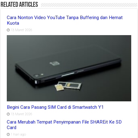
Related Articles
Cara Nonton Video YouTube Tanpa Buffering dan Hemat
Kuota
13 Maret 2026
Begini Cara Pasang SIM Card di Smartwatch Y1
13 Maret 2026
Cara Merubah Tempat Penyimpanan File SHAREit Ke SD
Card
1 hari ago