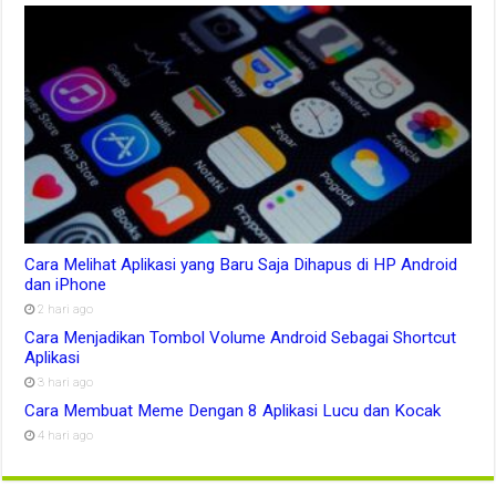
Cara Melihat Aplikasi yang Baru Saja Dihapus di HP Android
dan iPhone
2 hari ago
Cara Menjadikan Tombol Volume Android Sebagai Shortcut
Aplikasi
3 hari ago
Cara Membuat Meme Dengan 8 Aplikasi Lucu dan Kocak
4 hari ago