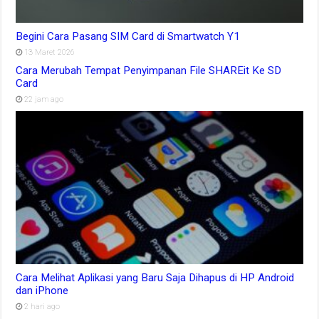
Begini Cara Pasang SIM Card di Smartwatch Y1
13 Maret 2026
Cara Merubah Tempat Penyimpanan File SHAREit Ke SD
Card
22 jam ago
Cara Melihat Aplikasi yang Baru Saja Dihapus di HP Android
dan iPhone
2 hari ago