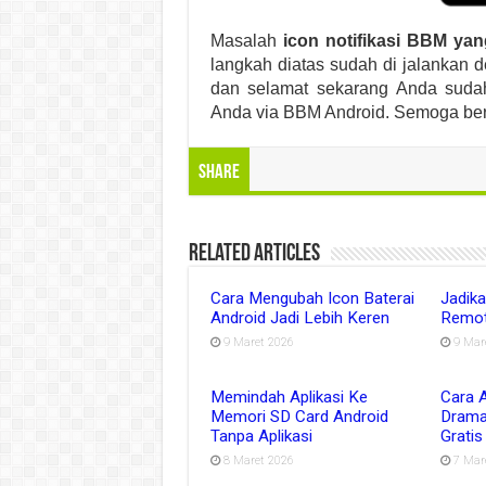
Masalah
icon notifikasi BBM yan
langkah diatas sudah di jalankan
dan selamat sekarang Anda suda
Anda via BBM Android. Semoga be
Share
Related Articles
Cara Mengubah Icon Baterai
Jadik
Android Jadi Lebih Keren
Remot
9 Maret 2026
9 Mar
Memindah Aplikasi Ke
Cara 
Memori SD Card Android
Drama
Tanpa Aplikasi
Gratis
8 Maret 2026
7 Mar