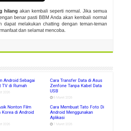
g hilang
akan kembali seperti normal. Jika semua
 dengan benar pasti BBM Anda akan kembali normal
h dapat melakukan chatting dengan teman-teman
rmanfaat dan selamat mencoba.
an Android Sebagai
Cara Transfer Data di Asus
 TV di Rumah
Zenfone Tanpa Kabel Data
USB
et 2026
8 Maret 2026
Asik Nonton Film
Cara Membuat Tato Foto Di
 Korea di Android
Android Menggunakan
Aplikasi
et 2026
7 Maret 2026