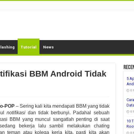
lashing
Tutorial
News
Rece
tifikasi BBM Android Tidak
5 Ap
And
8 
Cara
Dat
ro-POP
– Sering kali kita mendapati BBM yang tidak
8 
cul
notifikasi
dan tidak berbunyi. Padahal sebuah
fikasi BBM yang muncul sangatlah penting di saat
10 T
 sedang bekerja lalu sambil melakukan chating
Roo
an teman atau kolega kerja kita, pasti kita akan
8 