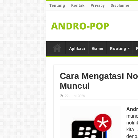
Tentang
Kontak
Privacy
Disclaimer
Aplikasi
Game
Rooting
F
Cara Mengatasi No
Muncul
22 Juni 2026
And
mun
noti
kita
deng