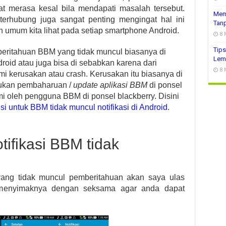
at merasa kesal bila mendapati masalah tersebut.
Mem
 terhubung juga sangat penting mengingat hal ini
Tanp
 umum kita lihat pada setiap smartphone Android.
8 
Tips
eritahuan BBM yang tidak muncul biasanya di
Lem
roid atau juga bisa di sebabkan karena dari
8 
i kerusakan atau crash. Kerusakan itu biasanya di
kukan pembaharuan /
update aplikasi BBM
di ponsel
lami oleh pengguna BBM di ponsel blackberry. Disini
si untuk BBM tidak muncul notifikasi di Android
.
ifikasi BBM tidak
ang tidak muncul pemberitahuan akan saya ulas
a menyimaknya dengan seksama agar anda dapat