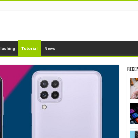
lashing
Tutorial
News
Rece