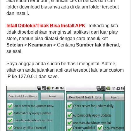
Jika sudah terunduh, silahkan cek di berkas dan cari
folder download biasanya ada di dalam folder tersebut
dan install.
Intall Diblokir/Tidak Bisa Install APK
: Terkadang kita
tidak diperbolehkan menginstall aplikasi dari luar play
store, namun bisa diatasi dengan cara masuk ket
Setelan
>
Keamanan
> Centang
Sumber tak dikenal
,
selesai.
Saya anggap anda sudah berhasil mengintall Adfree,
silahkan anda jalankan aplikasi tersebut lalu atur custom
IP ke 127.0.0.1 dan save.