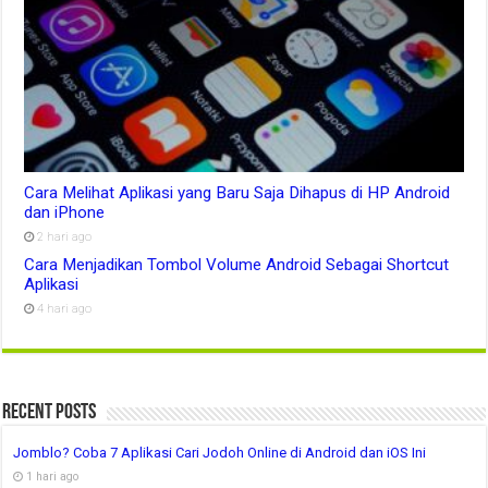
Cara Melihat Aplikasi yang Baru Saja Dihapus di HP Android
dan iPhone
2 hari ago
Cara Menjadikan Tombol Volume Android Sebagai Shortcut
Aplikasi
4 hari ago
Recent Posts
Jomblo? Coba 7 Aplikasi Cari Jodoh Online di Android dan iOS Ini
1 hari ago