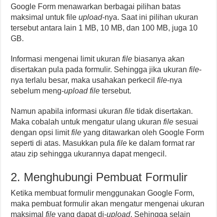
Google Form menawarkan berbagai pilihan batas
maksimal untuk file
upload
-nya. Saat ini pilihan ukuran
tersebut antara lain 1 MB, 10 MB, dan 100 MB, juga 10
GB.
Informasi mengenai limit ukuran
file
biasanya akan
disertakan pula pada formulir. Sehingga jika ukuran
file
-
nya terlalu besar, maka usahakan perkecil
file
-nya
sebelum meng-
upload
file
tersebut.
Namun apabila informasi ukuran
file
tidak disertakan.
Maka cobalah untuk mengatur ulang ukuran
file
sesuai
dengan opsi limit
file
yang ditawarkan oleh Google Form
seperti di atas. Masukkan pula
file
ke dalam format rar
atau zip sehingga ukurannya dapat mengecil.
2. Menghubungi Pembuat Formulir
Ketika membuat formulir menggunakan Google Form,
maka pembuat formulir akan mengatur mengenai ukuran
maksimal
file
yang dapat di-
upload
. Sehingga selain