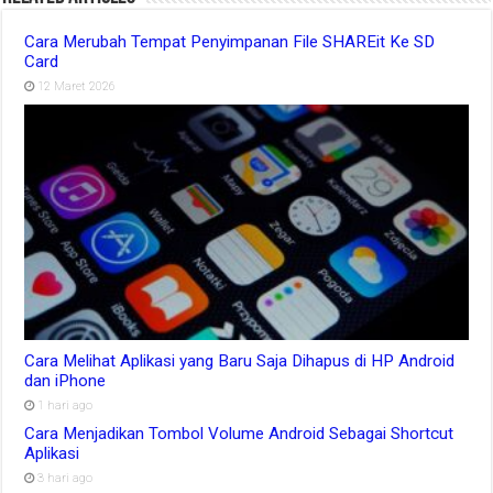
Cara Merubah Tempat Penyimpanan File SHAREit Ke SD
Card
12 Maret 2026
Cara Melihat Aplikasi yang Baru Saja Dihapus di HP Android
dan iPhone
1 hari ago
Cara Menjadikan Tombol Volume Android Sebagai Shortcut
Aplikasi
3 hari ago