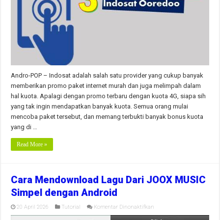
(IM3
dan
Mentari
Juga
Bisa)
Andro-POP – Indosat adalah salah satu provider yang cukup banyak
memberikan promo paket internet murah dan juga melimpah dalam
hal kuota. Apalagi dengan promo terbaru dengan kuota 4G, siapa sih
yang tak ingin mendapatkan banyak kuota. Semua orang mulai
mencoba paket tersebut, dan memang terbukti banyak bonus kuota
yang di …
Read More »
Cara Mendownload Lagu Dari JOOX MUSIC
Simpel dengan Android
pada
20 April 2026
Tutorial
Komentar Dinonaktifkan
Cara
Mendownload