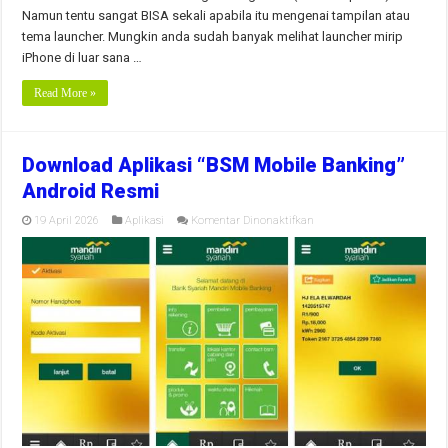
Namun tentu sangat BISA sekali apabila itu mengenai tampilan atau
tema launcher. Mungkin anda sudah banyak melihat launcher mirip
iPhone di luar sana …
Read More »
Download Aplikasi “BSM Mobile Banking”
Android Resmi
pada
19 April 2026
Aplikasi
Komentar Dinonaktifkan
Download
Aplikasi
“BSM
Mobile
Banking”
Android
Resmi