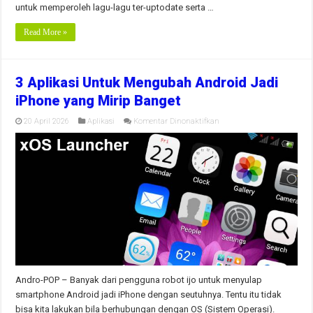
untuk memperoleh lagu-lagu ter-uptodate serta …
Read More »
3 Aplikasi Untuk Mengubah Android Jadi
iPhone yang Mirip Banget
pada
20 April 2026
Aplikasi
Komentar Dinonaktifkan
3
Aplikasi
Untuk
Mengubah
Android
Jadi
iPhone
yang
Mirip
Banget
Andro-POP – Banyak dari pengguna robot ijo untuk menyulap
smartphone Android jadi iPhone dengan seutuhnya. Tentu itu tidak
bisa kita lakukan bila berhubungan dengan OS (Sistem Operasi).