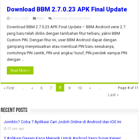
Download BBM 2.7.0.23 APK Final Update
pada
3 Juni 2026
BBM
Komentar Dinonaktifkan
Download
BBM
Download BBM 2.7.0.23 APK Final Update – BBM Android versi 2.7
2.7.0.23
yang baru telah dirilis dengan tambahan fitur terbaru, yakni BBM
APK
Final
Custom PIN. Dengan fitur ini, user BBM Android dapat dengan
Update
gampang menyesuaikan atau membuat PIN baru sesukanya,
contohnya PIN cantik, PIN urut angka/ huruf, PIN pendek sampai PIN
dengan …
Read More »
8
« First
...
«
6
7
9
10
»
...
Page 8 of 11
Last »
Recent Posts
Jomblo? Coba 7 Aplikasi Cari Jodoh Online di Android dan iOS Ini
23 jam ago
3 Aplikasi Desain Kaos Menarik Untuk Android Yang Super Keren!