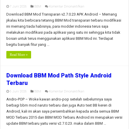
pada
7 Juni 2026
BBM
Komentar Dinonaktifkan
Download
BBM
Download BBM Mod Transparan v2.7.0.23 APK Android – Memang
Mod
jikalau kita berbicara tetanng BBM Mod transparan terbaru modifikasi
Transparan
v2.7.0.23
ini memang tiada habisnya, para modder indonesia terus saja
APK
melakukan modifikasi pada aplikasi yang satu ini sehingga kita tidak
Android
bosan untuk terus menggunakan aplikasi BBM Mod ini. Terdapat
begitu banyak fitur yang …
Read More »
Download BBM Mod Path Style Android
Terbaru
pada
6 Juni 2026
BBM
Komentar Dinonaktifkan
Download
BBM
Andro-POP – Woke kawan andro-pop setelah sebelumnya saya
Mod
berbagi bbm mod naruto terbaru dan juga Auto text BB keren di
Path
Style
Android, kali ini akan saya persembahkan kepada anda semua BBM
Android
MOD Terbaru 2015 dan BBM MOD Terbaru Android ini merupakan versi
Terbaru
update BBM terbaru yaitu versi v2.7.0.23. maka dalam BBM …