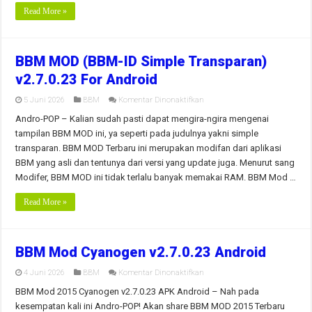
Read More »
BBM MOD (BBM-ID Simple Transparan)
v2.7.0.23 For Android
pada
5 Juni 2026
BBM
Komentar Dinonaktifkan
BBM
MOD
Andro-POP – Kalian sudah pasti dapat mengira-ngira mengenai
(BBM-
tampilan BBM MOD ini, ya seperti pada judulnya yakni simple
ID
Simple
transparan. BBM MOD Terbaru ini merupakan modifan dari aplikasi
Transparan)
BBM yang asli dan tentunya dari versi yang update juga. Menurut sang
v2.7.0.23
For
Modifer, BBM MOD ini tidak terlalu banyak memakai RAM. BBM Mod …
Android
Read More »
BBM Mod Cyanogen v2.7.0.23 Android
pada
4 Juni 2026
BBM
Komentar Dinonaktifkan
BBM
Mod
BBM Mod 2015 Cyanogen v2.7.0.23 APK Android – Nah pada
Cyanogen
kesempatan kali ini Andro-POP! Akan share BBM MOD 2015 Terbaru
v2.7.0.23