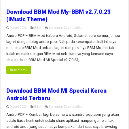
Download BBM Mod My-BBM v2.7.0.23
(iMusic Theme)
pada
9 Juni 2026
BBM
Komentar Dinonaktifkan
Download
BBM
Andro-POP – BBM Mod terbaru Android, Selamat sore semua, jumpa
Mod
lagi ni dengan blog andro-pop. Nah pada kesempatan kali ini saya
My-
BBM
mau share BBM Mod terbaru lagi ni dan pastinya BBM Mod ini tak
v2.7.0.23
kalah menarik dengan BBM Mod sebelumnya yang kemarin saya
(iMusic
Theme)
share adalah BBM Mod MI Special v2.7.0.23, …
Read More »
Download BBM Mod MI Special Keren
Android Terbaru
pada
9 Juni 2026
BBM
Komentar Dinonaktifkan
Download
BBM
Andro-POP – Kembali lagi bersama www.andro-pop.com yang akan
Mod
selalu tiada henti untuk selalu share aplikasi maupun game untuk
MI
Special
android anda yang sudah saya kumpulkan dari saat saya browsing
Keren