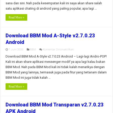
sana dan sini. Nah pada kesempatan kali ini saya akan share salah
Android
Terbaru
satu aplikasi chating di android yang paling popular, apa lagi …
Read More »
Download BBM Mod A-Style v2.7.0.23
Android
pada
7 Juni 2026
BBM
Komentar Dinonaktifkan
Download
BBM
Download BBM Mod A-Style v2.7.0.23 Android – Lagi-lagi Andro-POP!
Mod
Kali ini akan share aplikasi messenger modif ya apa lagi kalau bukan
A-
Style
BBM Mod. Nah pada BBM Mod kali ini tidak kalah menarikya dengan
v2.7.0.23
BBM Mod yang lainnya, termasuk juga pada fitur yang tertanam dalam
Android
BBM Mod ini juga tidak kalah …
Read More »
Download BBM Mod Transparan v2.7.0.23
APK Android