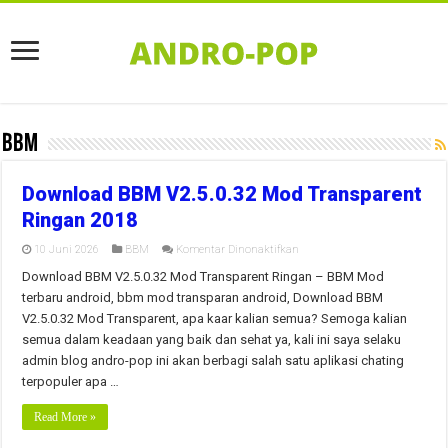
BBM
Download BBM V2.5.0.32 Mod Transparent
Ringan 2018
pada
10 Juni 2026
BBM
Komentar Dinonaktifkan
Download
BBM
Download BBM V2.5.0.32 Mod Transparent Ringan – BBM Mod
V2.5.0.32
terbaru android, bbm mod transparan android, Download BBM
Mod
Transparent
V2.5.0.32 Mod Transparent, apa kaar kalian semua? Semoga kalian
Ringan
semua dalam keadaan yang baik dan sehat ya, kali ini saya selaku
2018
admin blog andro-pop ini akan berbagi salah satu aplikasi chating
terpopuler apa …
Read More »