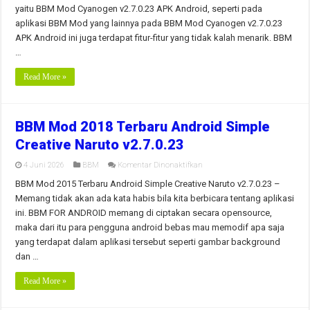
Android
yaitu BBM Mod Cyanogen v2.7.0.23 APK Android, seperti pada
aplikasi BBM Mod yang lainnya pada BBM Mod Cyanogen v2.7.0.23
APK Android ini juga terdapat fitur-fitur yang tidak kalah menarik. BBM
…
Read More »
BBM Mod 2018 Terbaru Android Simple
Creative Naruto v2.7.0.23
pada
4 Juni 2026
BBM
Komentar Dinonaktifkan
BBM
Mod
BBM Mod 2015 Terbaru Android Simple Creative Naruto v2.7.0.23 –
2018
Memang tidak akan ada kata habis bila kita berbicara tentang aplikasi
Terbaru
Android
ini. BBM FOR ANDROID memang di ciptakan secara opensource,
Simple
maka dari itu para pengguna android bebas mau memodif apa saja
Creative
Naruto
yang terdapat dalam aplikasi tersebut seperti gambar background
v2.7.0.23
dan …
Read More »