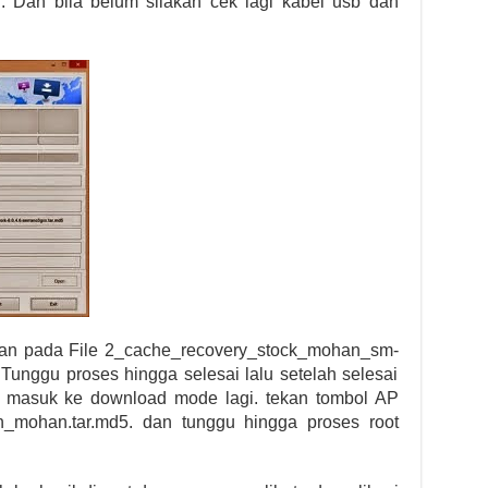
 Dan bila belum silakan cek lagi kabel usb dan
hkan pada File 2_cache_recovery_stock_mohan_sm-
Tunggu proses hingga selesai lalu setelah selesai
n masuk ke download mode lagi. tekan tombol AP
h_mohan.tar.md5. dan tunggu hingga proses root