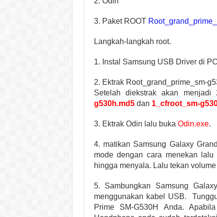
2. Odin
3. Paket ROOT
Root_grand_prime_
Langkah-langkah root.
1. Instal Samsung USB Driver di PC
2. Ektrak Root_grand_prime_sm-g
Setelah diekstrak akan menjadi
g530h.md5
dan
1_cfroot_sm-g53
3. Ektrak Odin lalu buka
Odin.exe
.
4. matikan Samsung Galaxy Gran
mode dengan cara menekan lalu
hingga menyala. Lalu tekan volume 
5. Sambungkan Samsung Galax
menggunakan kabel USB. Tunggu
Prime SM-G530H Anda. Apabila 