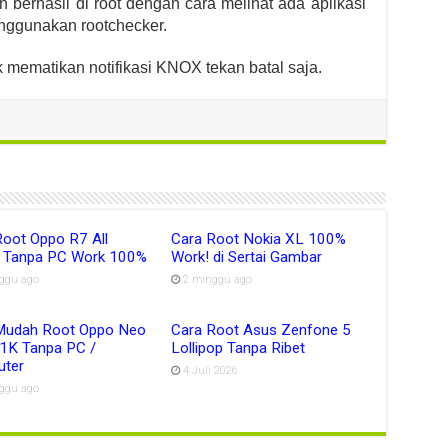
 berhasil di root dengan cara melihat ada aplikasi
nggunakan rootchecker.
k mematikan notifikasi KNOX tekan batal saja.
Root Oppo R7 All
Cara Root Nokia XL 100%
s Tanpa PC Work 100%
Work! di Sertai Gambar
ggu ago
2 minggu ago
Mudah Root Oppo Neo
Cara Root Asus Zenfone 5
1K Tanpa PC /
Lollipop Tanpa Ribet
ter
4 Juli 2026
ggu ago