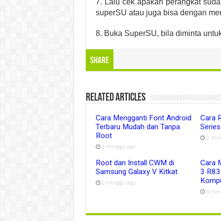
7. Lalu cek apakah perangkat sudah
superSU atau juga bisa dengan me
8. Buka SuperSU, bila diminta untu
Share
Related Articles
Cara Mengganti Font Android
Cara 
Terbaru Mudah dan Tanpa
Serie
Root
2 min
2 minggu ago
Root dan Install CWM di
Cara 
Samsung Galaxy V Kitkat
3 R83
Kompu
2 minggu ago
4 min