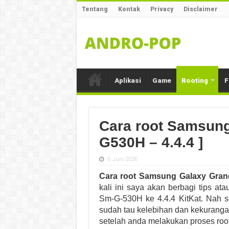
Tentang
Kontak
Privacy
Disclaimer
Aplikasi
Game
Rooting
F
Cara root Samsung
G530H – 4.4.4 ]
6 Juni 2026
Cara root Samsung Galaxy Grand
kali ini saya akan berbagi tips a
Sm-G-530H ke 4.4.4 KitKat. Nah s
sudah tau kelebihan dan kekurangan
setelah anda melakukan proses root