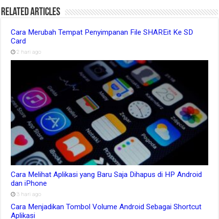
Related Articles
Cara Merubah Tempat Penyimpanan File SHAREit Ke SD
Card
2 hari ago
Cara Melihat Aplikasi yang Baru Saja Dihapus di HP Android
dan iPhone
3 hari ago
Cara Menjadikan Tombol Volume Android Sebagai Shortcut
Aplikasi