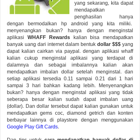
yang sekarang, kita dapat
mendapatkan
penghasilan hanya
dengan bermodalkan hp android yang kita miliki.
menyenangkan bukan? hanya dengan menginstal
aplikasi
WHAFF Rewards
kalian bisa mendapatkan
banyak uang dari internet dalam bentuk
dollar $$$
yang
dapat kalian cairkan via paypal. dengan aplikasi whaff
kalian cukup menginstal aplikasi yang terdapat di
dalamnya dan sebagai imbalannya kalian akan
mendapatkan imbalan dollar setelah menginstal. dan
setiap aplikasi tersedia 0.11 sampai 0.21 dari 1 hari
sampai 3 hari bahkan kadang lebih. Menyenangkan
bukan? hanya dengan menginstal aplikasi yang tidak
seberapa besar kalian sudah dapat imbalan uang
(dollar). Dan dollar tersebut dapat kalian gunakan untuk
mendapatkan gems coc, diamond getrich dan konten
berbayar lainnya di playstore dengan menggunakan
Google Play Gift Cards
.
Dan tips untuk
cara mendapatkan banyak dollar di