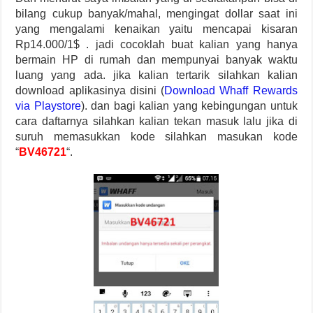
bilang cukup banyak/mahal, mengingat dollar saat ini
yang mengalami kenaikan yaitu mencapai kisaran
Rp14.000/1$ . jadi cocoklah buat kalian yang hanya
bermain HP di rumah dan mempunyai banyak waktu
luang yang ada. jika kalian tertarik silahkan kalian
download aplikasinya disini (
Download Whaff Rewards
via Playstore
). dan bagi kalian yang kebingungan untuk
cara daftarnya silahkan kalian tekan masuk lalu jika di
suruh memasukkan kode silahkan masukan kode
“
BV46721
“.