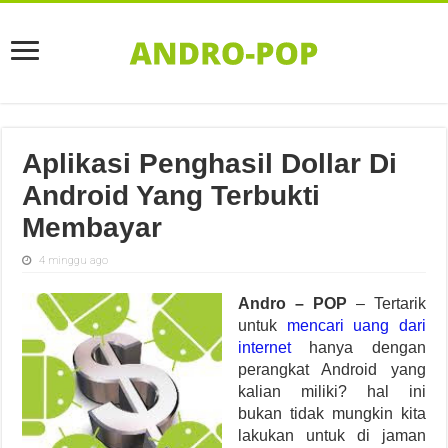
Aplikasi Penghasil Dollar Di
Android Yang Terbukti
Membayar
4 minggu ago
Andro – POP
– Tertarik
untuk
mencari uang dari
internet
hanya dengan
perangkat Android yang
kalian miliki? hal ini
bukan tidak mungkin kita
lakukan untuk di jaman