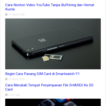
Cara Nonton Video YouTube Tanpa Buffering dan Hemat
Kuota
13 Maret 2026
Begini Cara Pasang SIM Card di Smartwatch Y1
13 Maret 2026
Cara Merubah Tempat Penyimpanan File SHAREit Ke SD
Card
2 hari ago