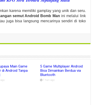
me RPG Seru Terbaru Sepanjang Masa
inkan karena memiliki gamplay yang unik dan seru.
uangan semut Android Bomb Man
ini melalui link
tau juga bisa langsung mencarinya sendiri di toko
Supaya Main Game
5 Game Multiplayer Android
r di Android Tanpa
Bisa Dimainkan Berdua via
t
Bluetooth
i ago
7 hari ago