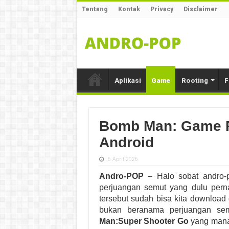
Tentang
Kontak
Privacy
Disclaimer
Aplikasi
Game
Rooting
F
Bomb Man: Game P
Android
6 April 2026
Andro-POP
– Halo sobat andro-
perjuangan semut yang dulu pern
tersebut sudah bisa kita download
bukan beranama perjuangan sem
Man:Super Shooter Go
yang mana 