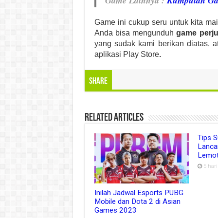
Game Lainnya :
Kumpulan Ga
Game ini cukup seru untuk kita ma
Anda bisa mengunduh
game perj
yang sudak kami berikan diatas, a
aplikasi Play Store
.
Share
Related Articles
Tips 
Lanca
Lemo
5 har
Inilah Jadwal Esports PUBG
Mobile dan Dota 2 di Asian
Games 2023