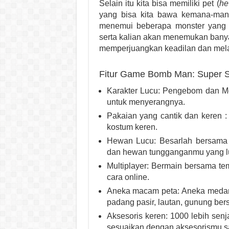
Selain itu kita bisa memiliki pet (
he
yang bisa kita bawa kemana-mana 
menemui beberapa monster yang a
serta kalian akan menemukan bany
memperjuangkan keadilan dan me
Fitur Game Bomb Man: Super S
Karakter Lucu: Pengebom dan M
untuk menyerangnya.
Pakaian yang cantik dan keren
kostum keren.
Hewan Lucu: Besarlah bersama h
dan hewan tungganganmu yang luc
Multiplayer: Bermain bersama te
cara online.
Aneka macam peta: Aneka medan 
padang pasir, lautan, gunung be
Aksesoris keren: 1000 lebih senj
sesuaikan dengan aksesorismu saa